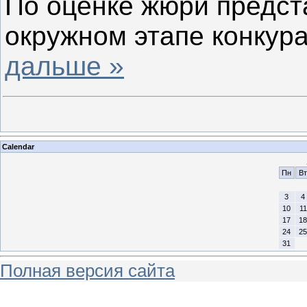
По оценке жюри предст
окружном этапе конкур
дальше »
Calendar
Пн
Вт
3
4
10
11
17
18
24
25
31
Полная версия сайта